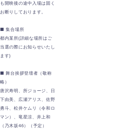
も開映後の途中入場は固く
お断りしております。
■ 集合場所
都内某所(詳細な場所はご
当選の際にお知らせいたし
ます)
■ 舞台挨拶登壇者（敬称
略）
唐沢寿明、所ジョージ、日
下由美、広瀬アリス、佐野
勇斗、松井ケムリ（令和ロ
マン）、竜星涼、井上和
（乃木坂46）（予定）