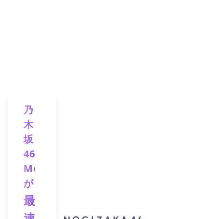
乃
木
坂
46
Mobile
が
最
速