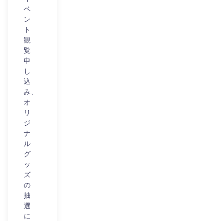
ベ
ン
ト
観
覧
申
し
込
み、
オ
リ
ジ
ナ
ル
グ
ッ
ズ
の
抽
選
に