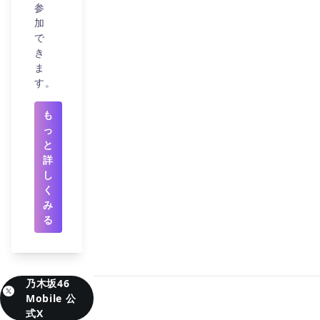
参
加
で
き
ま
す。
も
っ
と
詳
し
く
み
る
乃木坂46
Mobile 公
式X