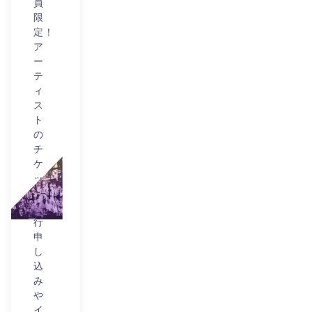
員
限
定！
ア
ー
テ
ィ
ス
ト
の
チ
ケ
ッ
ト
先
行
申
し
込
み
や
イ