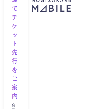
で
チ
ケ
ッ
ト
先
行
を
ご
案
内！
会