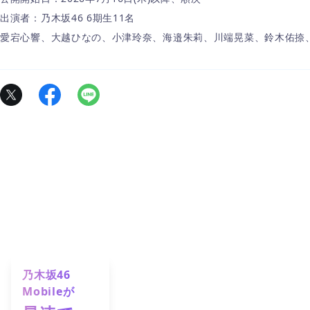
出演者：乃木坂46 6期生11名
愛宕心響、大越ひなの、小津玲奈、海邉朱莉、川端晃菜、鈴木佑捺
乃木坂46
Mobileが