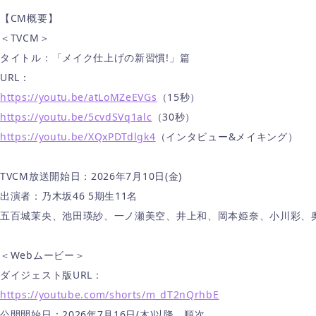
【CM概要】
＜TVCM＞
タイトル：「メイク仕上げの新習慣!」篇
URL：
https://youtu.be/atLoMZeEVGs
（15秒）
https://youtu.be/5cvdSVq1alc
（30秒）
https://youtu.be/XQxPDTdlgk4
（インタビュー&メイキング）
TVCM放送開始日：2026年7月10日(金)
出演者：乃木坂46 5期生11名
五百城茉央、池田瑛紗、一ノ瀬美空、井上和、岡本姫奈、小川彩、
＜Webムービー＞
ダイジェスト版URL：
https://youtube.com/shorts/m_dT2nQrhbE
公開開始日：2026年7月16日(木)以降、順次